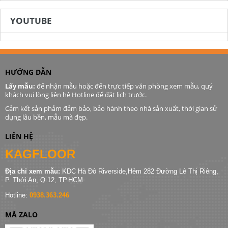
YOUTUBE
HƯỚNG DẪN
Lấy mẫu:
để nhận mẫu hoặc đến trực tiếp văn phòng xem mẫu, quý
khách vui lòng liên hệ Hotline để đặt lịch trước.
Cảm kết sản phảm đảm bảo, bảo hành theo nhà sản xuất, thời gian sử
dụng lâu bền, mẫu mã đẹp.
LIÊN HỆ
KAGFLOOR
Địa chỉ xem mẫu:
KDC Hà Đô Riverside,Hẻm 282 Đường Lê Thị Riêng,
P. Thới An, Q.12, TP.HCM
Hotline:
0938.363.246
MÃ ZALO