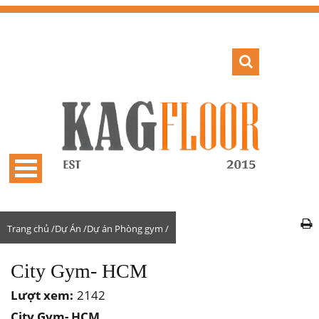
Trang chủ /
Dự Án /
Dự án Phòng gym /
City Gym- HCM
Lượt xem:
2142
City Gym- HCM