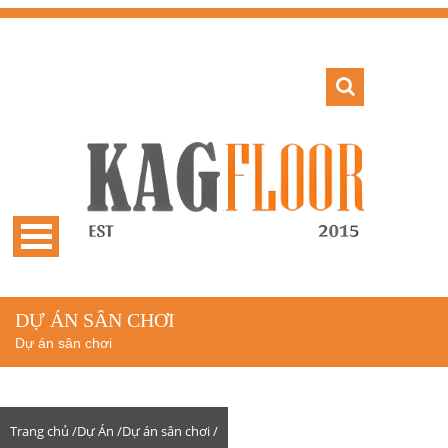
DỰ ÁN SÂN CHƠI
Dự án sân chơi
Trang chủ /
Dự Án /
Dự án sân chơi /