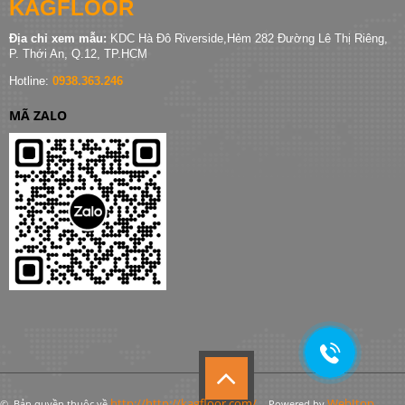
KAGFLOOR
Địa chỉ xem mẫu:
KDC Hà Đô Riverside,Hẻm 282 Đường Lê Thị Riêng,
P. Thới An, Q.12, TP.HCM
Hotline:
0938.363.246
MÃ ZALO
http://http://kagfloor.com/
WebItop
© Bản quyền thuộc về
- Powered by