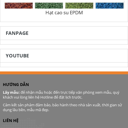
Hạt cao su EPDM
FANPAGE
YOUTUBE
HƯỚNG DẪN
Lấy mẫu:
để nhận mẫu hoặc đến trực tiếp văn phòng xem mẫu, quý
khách vui lòng liên hệ Hotline để đặt lịch trước.
Cảm kết sản phảm đảm bảo, bảo hành theo nhà sản xuất, thời gian sử
dụng lâu bền, mẫu mã đẹp.
LIÊN HỆ