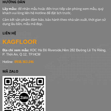
HƯỚNG DẪN
Lấy mẫu:
để nhận mẫu hoặc đến trực tiếp văn phòng xem mẫu, quý
khách vui lòng liên hệ Hotline để đặt lịch trước.
Cảm kết sản phảm đảm bảo, bảo hành theo nhà sản xuất, thời gian sử
dụng lâu bền, mẫu mã đẹp.
LIÊN HỆ
KAGFLOOR
Địa chỉ xem mẫu:
KDC Hà Đô Riverside,Hẻm 282 Đường Lê Thị Riêng,
P. Thới An, Q.12, TP.HCM
Hotline:
0938.363.246
MÃ ZALO