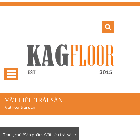
VẬT LIỆU TRẢI SÀN
Vật liệu trải sàn
Trang chủ /
Sản phẩm /
Vật liệu trải sàn /