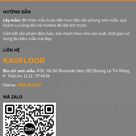
HƯỚNG DẪN
Lấy mẫu:
để nhận mẫu hoặc đến trực tiếp văn phòng xem mẫu, quý
khách vui lòng liên hệ Hotline để đặt lịch trước.
Cảm kết sản phảm đảm bảo, bảo hành theo nhà sản xuất, thời gian sử
dụng lâu bền, mẫu mã đẹp.
LIÊN HỆ
KAGFLOOR
Địa chỉ xem mẫu:
KDC Hà Đô Riverside,Hẻm 282 Đường Lê Thị Riêng,
P. Thới An, Q.12, TP.HCM
Hotline:
0938.363.246
MÃ ZALO