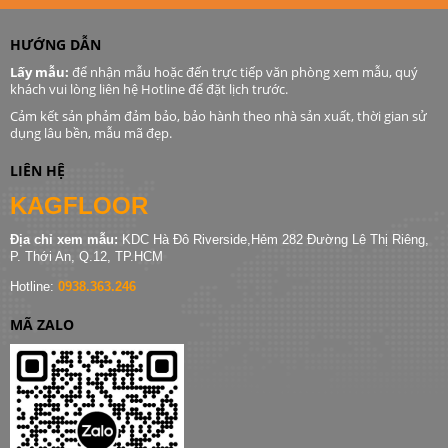
HƯỚNG DẪN
Lấy mẫu:
để nhận mẫu hoặc đến trực tiếp văn phòng xem mẫu, quý
khách vui lòng liên hệ Hotline để đặt lịch trước.
Cảm kết sản phảm đảm bảo, bảo hành theo nhà sản xuất, thời gian sử
dụng lâu bền, mẫu mã đẹp.
LIÊN HỆ
KAGFLOOR
Địa chỉ xem mẫu:
KDC Hà Đô Riverside,Hẻm 282 Đường Lê Thị Riêng,
P. Thới An, Q.12, TP.HCM
Hotline:
0938.363.246
MÃ ZALO