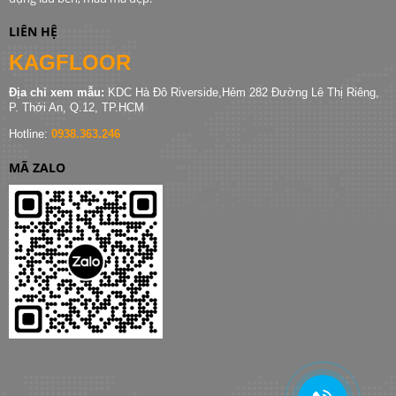
LIÊN HỆ
KAGFLOOR
Địa chỉ xem mẫu:
KDC Hà Đô Riverside,Hẻm 282 Đường Lê Thị Riêng,
P. Thới An, Q.12, TP.HCM
Hotline:
0938.363.246
MÃ ZALO