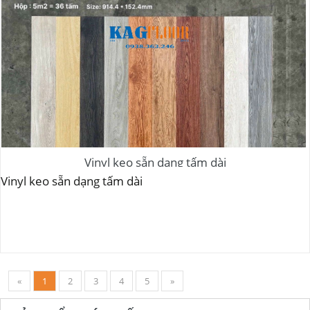
Vinyl keo sẵn dạng tấm dài
Vinyl keo sẵn dạng tấm dài
«
1
2
3
4
5
»